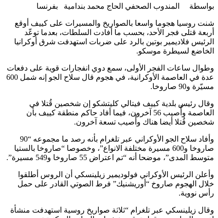
بواسطة المندوب الصحفي الحاج محمد بندامية بفرنسا
شنت روسيا هجوما واسعا بالصواريخ والمسيرات على كييف أوقع
أربعة قتلى فجر الأحد، بحسب ما أفادت السلطات، بعدما توعّد
الرئيس فلاديمير بوتين بالرد على ضربات استهدفت شرق أوكرانيا
الخاضع لسيطرة موسكو.
وطوال ساعات الفجر الأولى، سمع دوي انفجارات قوية على دفعات
عدة في العاصمة الأوكرانية، في هجوم قال سلاح الجو إنه شمل 600
مسيّرة و90 صاروخا.
وقال رئيس بلدية كييف فيتالي كليتشكو إن شخصين قُتلا في
العاصمة وأُصيب 56 آخرون، فيما أفاد حاكم منطقة كييف بأن
شخصين قُتلا أيضا هناك وأُصيب تسعة آخرون.
وأفاد سلاح الجو الأوكراني عبر تلغرام بأنه رصد ما مجموعه “90
صاروخا و600 مسيرة مختلفة الانواع”، وخصوصا “صاروخا بالستيا
متوسط المدى”، موضحا أنه “تم اعتراض 55 صاروخا و549 مسيرة”.
وأعلن الرئيس الأوكراني فولوديمير زيلينسكي أن الروس أطلقوا
خلال الهجوم صاروخ “أوريشنيك” فرط الصوتي القادر على حمل
رأس نووية.
وقال زيلينسكي عبر تلغرام “ثلاثة صواريخ روسية استهدفت منشأة