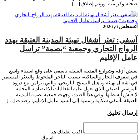
صحته وكرامته. ورغم إطلاق […]
أغسطس 6, 2026
آسفي: تعثر أشغال تهيئة المدينة العتيقة يهدد
الرواج التجاري وجمعية “بصمة” تراسل
عامل الإقليم ​
​تعيش أزقة وشوارع المدينة العتيقة بآسفي على وقع استياء واسع
في صفوف التجار والساكنة، بسبب التأخر الملحوظ والتعثر المستمر
في أشغال تهيئة وتأهيل النسيج التاريخي، والتي تتزامن مع ذروة
الموسم الصيفي الذي تعول عليه الفعاليات الاقتصادية المحلية
لإنعاش أنشطتها. ​وفي هذا الصدد، وجهت جمعية بصمة للمدينة
العتيقة بآسفي شكاية رسمية إلى السيد عامل الإقليم، رصدت […]
إرسال تعليق
اكتب تعليقك هنا
اسمك