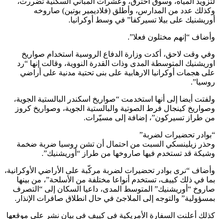
لتزويد المياه، وسوق احترق، وعشرات المباني السكنية تضررت،
وكذلك عدد من المدارس، وأطلق (فلاديمير بوتين) صاروخه
أوريشنيك على بيلا تسيركفا” في وسط أوكرانيا.
وأضاف “إنهم مختلون فعلا”.
وفي وقت لاحق، أكدت وزارة الدفاع الروسية استخدام صواريخ
اوريشنيك المتوسطة المدى وذات القدرة النووية، وقالت إنها “رد
على هجمات أوكرانيا الارهابية على بنى تحتية مدنية على أراضي
روسيا”.
ولفتت أيضا إلى أنها استخدمت “صواريخ اسكندر البالستية الجوية،
وصواريخ كينجال فرط الصوتية والبالستية الجوية، وصواريخ كروز
من طراز تسيركون”، إضافة إلى مسيّرات.
“بوادر تحضيرات لضربة”
وحذر زيلينسكي السبت من احتمال أن تشن روسيا ضربة ضخمة
وشيكة قد تستخدم فيها صاروخها من طراز “أوريشنيك”.
وأضاف “نرى بوادر تحضيرات لضربة مركّبة على الأراضي الأوكرانية،
بما في ذلك كييف، تستخدم أنواعا مختلفة من الأسلحة”، من بينها
صاروخ “أوريشنيك” المتوسط المدى، داعيا السكان إلى “التصرف
بمسؤولية” والتوجه إلى الملاجئ في حال انطلاق صافرات الإنذار.
كذلك أعلنت السفارة الأمريكية في كييف في بيان نشر على موقعها