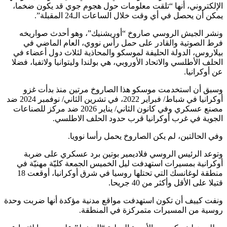
الإلكتروني، أنها “تلقت معلومات حول هجوم جوي قد يكون ضخما،
يمكن أن يحصل في أي وقت خلال الساعات الـ24 المقبلة”.
ونشر الجيش الروسي صاروخ “أوريشنيك”، وهو أحدث صواريخه
فرط الصوتية والقادر على حمل رأس نووي، العام الماضي في
بيلاروس، الدولة الحليفة لموسكو والمحاذية لثلاث دول أعضاء في
الحلف الأطلسي والاتحاد الأوروبي، هي بولندا وليتوانيا ولاتفيا، فضلا
عن أوكرانيا.
وسبق أن استخدمت موسكو هذا الصاروخ مرتين منذ بدأت غزو
أوكرانيا في شباط/ فبراير 2022، في تشرين الثاني/ نوفمبر 2024 ضد
مصنع عسكري وفي كانون الثاني/ يناير 2026 ضد مركز للصناعات
الجوية في غرب أوكرانيا قرب حدود الحلف الاطلسي.
وفي الحالتين، لم يكن الصاروخ يحمل رأسا نوويا.
وتوعد الرئيس الروسي فلاديمير بوتين برد عسكري على ضربة
أوكرانية بمسيرات استهدفت ليل الخميس الجمعة كليّة مهنيّة في
منطقة لوغانسك التي تحتلها روسيا في شرق أوكرانيا، أوقعت 18
قتيلا على الأقل وأكثر من 40 جريحا.
ونفت كييف أن تكون استهدفت مواقع مدنية مؤكدة أنها ضربت وحدة
روسية من المسيرات متمركزة في المنطقة.