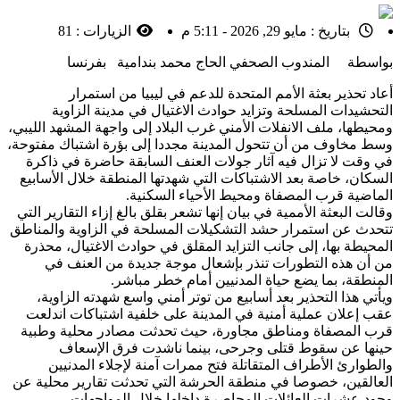
بتاريخ :
مايو 29, 2026 - 5:11 م
الزيارات :
81
بواسطة المندوب الصحفي الحاج محمد بندامية بفرنسا
أعاد تحذير بعثة الأمم المتحدة للدعم في ليبيا من استمرار
التحشيدات المسلحة وتزايد حوادث الاغتيال في مدينة الزاوية
ومحيطها، ملف الانفلات الأمني غرب البلاد إلى واجهة المشهد الليبي،
وسط مخاوف من أن تتحول المدينة مجددا إلى بؤرة اشتباك مفتوحة،
في وقت لا تزال فيه آثار جولات العنف السابقة حاضرة في ذاكرة
السكان، خاصة بعد الاشتباكات التي شهدتها المنطقة خلال الأسابيع
الماضية قرب المصفاة ومحيط الأحياء السكنية.
وقالت البعثة الأممية في بيان إنها تشعر بقلق بالغ إزاء التقارير التي
تتحدث عن استمرار حشد التشكيلات المسلحة في الزاوية والمناطق
المحيطة بها، إلى جانب التزايد المقلق في حوادث الاغتيال، محذرة
من أن هذه التطورات تنذر بإشعال موجة جديدة من العنف في
المنطقة، بما يضع حياة المدنيين أمام خطر مباشر.
ويأتي هذا التحذير بعد أسابيع من توتر أمني واسع شهدته الزاوية،
عقب إعلان عملية أمنية في المدينة على خلفية اشتباكات اندلعت
قرب المصفاة ومناطق مجاورة، حيث تحدثت مصادر محلية وطبية
حينها عن سقوط قتلى وجرحى، بينما ناشدت فرق الإسعاف
والطوارئ الأطراف المتقاتلة فتح ممرات آمنة لإجلاء المدنيين
العالقين، خصوصا في منطقة الحرشة التي تحدثت تقارير محلية عن
وجود عشرات العائلات المحاصرة داخلها خلال المواجهات.