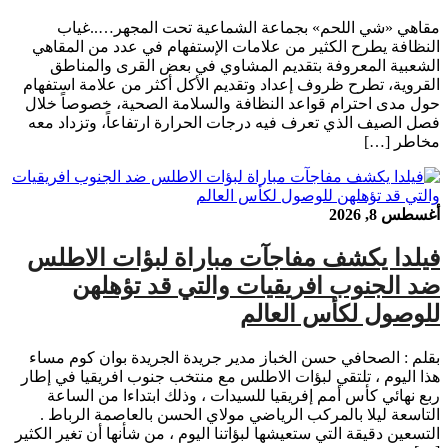
مقاهي «شي اللحم» بجماعة الشماعية تحت المجهر…..غياب
النظافة يطرح الكثير من علامات الإستفهام في عدد من المقاهي
الشعبية المعروفة بتقديم المشاوي في بعض القرى والمناطق
القروية، تطرح ظروف إعداد وتقديم الأكل أكثر من علامة استفهام
حول مدى احترام قواعد النظافة والسلامة الصحية، خصوصاً خلال
فصل الصيف الذي تعرف فيه درجات الحرارة ارتفاعاً، وتزداد معه
مخاطر […]
أغسطس 8, 2026
فيلدا يكشف مفاجآت مباراة لبؤات الاطلس
ضد الجنوب افريقيات والتي قد تؤهلهن
للوصول لكأس العالم
بقلم : الصحافي حسن الخباز مدير جريدة الجريدة بوان كوم مساء
هذا اليوم ، تلتقي لبؤات الاطلس مع منتخب جنوب افريقيا في إطار
ربع نهائي كأس أمم إفريقيا للسيدات ، وذلك ابتداءا من الساعة
التاسعة ليلا بالمركب الرياضي مولاي الحسن بالعاصمة الرباط .
التسعين دقيقة التي ستعيشها لبؤاتنا اليوم ، من شأنها أن تغير الكثير