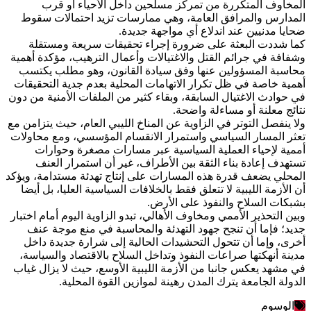
المخاوف المتكررة من تمركز مسلحين داخل الأحياء أو قرب
المدارس والمرافق العامة، وهي ممارسات تزيد احتمالات سقوط
ضحايا مدنيين عند اندلاع أي مواجهة جديدة.
كما شددت البعثة على ضرورة إجراء تحقيقات سريعة ومستقلة
وشفافة في جرائم القتل والاغتيالات وأعمال الترهيب، مؤكدة أهمية
محاسبة المسؤولين عنها وفق سيادة القانون، وهو مطلب يكتسب
أهمية خاصة في ظل تكرار الاتهامات المحلية بعدم جدية التحقيقات
في حوادث الاغتيال السابقة، وبقاء كثير من الملفات الأمنية من دون
نتائج معلنة أو مساءلة واضحة.
ولا ينفصل التوتر في الزاوية عن المناخ الليبي العام، حيث يتزامن مع
تعثر المسار السياسي واستمرار الانقسام المؤسسي، ومع محاولات
أممية لإحياء العملية السياسية عبر مسارات مصغرة وحوارات
تستهدف إعادة بناء الثقة بين الأطراف، غير أن استمرار العنف
المحلي يضعف قدرة هذه المسارات على إنتاج تهدئة مستدامة، ويؤكد
أن الأزمة الليبية لا تتعلق فقط بالخلافات السياسية العليا، بل أيضا
بشبكات السلاح والنفوذ على الأرض.
وبين التحذير الأممي ومخاوف الأهالي، تبدو الزاوية اليوم أمام اختبار
جديد؛ فإما أن تنجح جهود التهدئة والمحاسبة في منع موجة عنف
أخرى، وإما أن تتحول التحشيدات الحالية إلى شرارة جديدة داخل
مدينة أنهكتها صراعات النفوذ وتداخل السلاح بالاقتصاد والسياسة،
في مشهد يعكس جانبا من الأزمة الليبية الأوسع، حيث لا يزال غياب
الدولة الجامعة يترك المدن رهينة لموازين القوة المحلية.
الوسوم