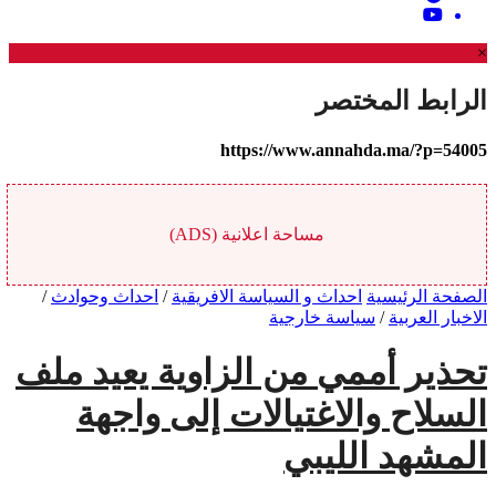
×
الرابط المختصر
https://www.annahda.ma/?p=54005
مساحة اعلانية (ADS)
الصفحة الرئيسية
احداث و السياسة الافريقية
/
احداث وحوادث
/
الاخبار العربية
/
سياسة خارجية
تحذير أممي من الزاوية يعيد ملف
السلاح والاغتيالات إلى واجهة
المشهد الليبي