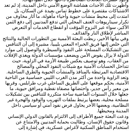
وأظهرت تلك الأحداث هشاشة الوضع الأمني داخل المدينة، إذ لم تعد
الاشتباكات مقتصرة على خطوط تماس بعيدة عن السكان، بل
امتدت إلى محيط منشآت حيوية وأحياء مأهولة، ما أثار مخاوف من
تكرار سيناريوهات العنف المحلي التي تدفع المدنيين إلى دفع الثمن
الأكبر، سواء عبر النزوح المؤقت أو انقطاع الخدمات أو التعرض
المباشر لإطلاق النار والقذائف.
وفي بيانها الأخير، ربطت البعثة الأممية بين التطورات الحالية والنتائج
التي خلص إليها فريق الخبراء المعني بليبيا، مشيرة إلى أن التنافس
بين التشكيلات المسلحة على النفوذ والسيطرة والوصول إلى موارد
الدولة لا يزال يقوض الأمن ويضعف مؤسسات الدولة ويغذي الإفلات
من العقاب، وهو توصيف يعكس طبيعة الأزمة في الزاوية، حيث
تتداخل الحسابات الأمنية مع شبكات النفوذ المحلي والمصالح
الاقتصادية المرتبطة بالمنافذ والمنشآت الحيوية والطرق الساحلية.
وتعد الزاوية واحدة من أكثر مدن الغرب الليبي حساسية من الناحية
الأمنية، بحكم موقعها على الطريق الساحلي غرب طرابلس، وقربها
من معبر رأس جدير، واحتضانها مصفاة نفطية ومرافق حيوية، ما
جعلها خلال السنوات الماضية ساحة متكررة للتنافس بين تشكيلات
مسلحة محلية، بعضها يرتبط بملفات التهريب والوقود والهجرة غير
النظامية، وبعضها الآخر يحاول فرض نفوذ أمني أو سياسي داخل
المدينة ومحيطها.
ودعت البعثة جميع الأطراف إلى الالتزام بالقانون الدولي الإنساني
وقانون حقوق الإنسان، وطالبت بحماية المدنيين والامتناع عن
استخدام المناطق السكنية لأغراض عسكرية، في إشارة إلى