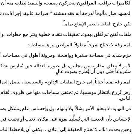
الكاميرات تراقب، المراقبون يتحركون بصمت، والتلميذ يُطلب منه أن ي
المشهد صار مألوفاً لدرجة أنه فقد دهشته ” صرامة عالية، إجراءات د
لكن خارج القاعة، تتغير الإيقاع تماماً.
ملفات تُفتح ثم تُغلق بهدوء، تحقيقات تتقدم خطوة وتتراجع خطوات، واجتم
المفارقة لا تحتاج شرحاً مطولاً. المواطن يراها ببساطة:
حزم شديد في مساحة صغيرة وواضحة، ومرونة أطول في مساحات أكبر وأكث
الأمر لا يتعلق بمقارنة بين مجالين، بل بصورة العدالة حين تُمارس ب
مشروعاً حتى دون أن يُطرح بصوت عالٍ.
المفارقة تمتد أحياناً إلى خارج الملفات الإدارية والسياسية، لتصل إلى
أرض تُزرع بانتظار موسمها، ثم تختفي مساحات منها في ظروف تُقدَّم ع
الناس.
في النهاية، لا يتعلق الأمر بشكّ ولا باتهام، بل بإحساس عام يتشكل بص
الإحساس بأن العدسة التي تُسلَّط بقوة على مكان، تغيب أو تخفت في 
وحين يحدث ذلك، لا تحتاج الحقيقة إلى إعلان… يكفي أن يلاحظها النا