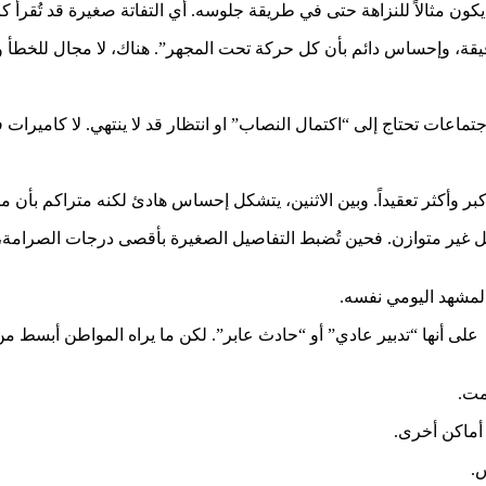
كون مثالاً للنزاهة حتى في طريقة جلوسه. أي التفاتة صغيرة قد تُقرأ 
قيقة، وإحساس دائم بأن كل حركة تحت المجهر”. هناك، لا مجال للخطأ و
اعات تحتاج إلى “اكتمال النصاب” او انتظار قد لا ينتهي. لا كاميرات في 
ر تعقيداً. وبين الاثنين، يتشكل إحساس هادئ لكنه متراكم بأن ميزان 
شكل غير متوازن. فحين تُضبط التفاصيل الصغيرة بأقصى درجات الصرامة،
 المشهد اليومي نفسه.
لى أنها “تدبير عادي” أو “حادث عابر”. لكن ما يراه المواطن أبسط من
مت.
أماكن أخرى.
س.