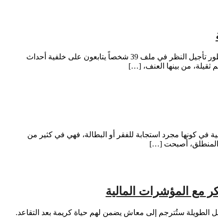
هشام بوخضارة في تطور جديد بواحدة من أكثر القضايا التي استأثرت باهتمام الرأي العام خلال الفترة الأخيرة، قررت المحكمة الابتدائية بالناظور تأجيل النظر في ملف 39 شخصاً يتابعون على خلفية أحداث
ثقيلة، من بينها العنف، […]
ة في كونها مجرد استجابة للفقر أو البطالة، فهي في كثير من
ا المنطلق، أصبحت […]
بكر مع المؤشرات المالية
عمل الطويلة ستُترجم إلى معاش يضمن لهم حياة كريمة بعد التقاعد.