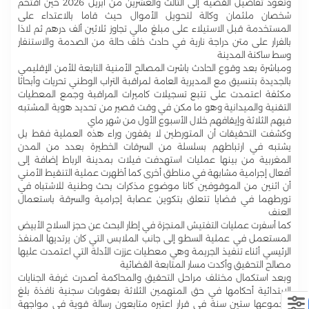
وتعود تفاصيل القضية إلى الثالث والعشرين من أبريل 2026 حين اقتحم
شخصان ملثمان وكالة لتحويل الأموال حيث قاما بالاعتداء على
المستخدمة قبل الاستيلاء على مبلغ مالي تجاوز ثلاثين ألف درهم ثم لاذا
بالفرار على متن دراجة نارية في حادث خلف حالة من الصدمة والاستنفار
وسط ساكنة المدينة
ومباشرة بعد وقوع الحادث باشرت المصالح الأمنية التابعة للأمن الإقليمي
بالجديدة بتنسيق مع المديرية العامة لمراقبة التراب الوطني تحريات وأبحاثا
مكثفة اعتمدت على تتبع تسجيلات كاميرات المراقبة وجمع المعطيات
التقنية والميدانية وهو ما مكن في وقت قصير من تحديد هوية المشتبه
فيهم الثلاثة وإيقافهم خلال الأسبوع الأول من شهر ماي
وكشفت التحقيقات أن المتورطين لا يقفون وراء هذه العملية فقط بل
يشتبه في ارتباطهم بسلسلة من السرقات الخطيرة بعدد من المدن
المغربية من بينها عمليات استهدفت فيلات بمدينة الرباط إضافة إلى
أفعال إجرامية مشابهة في مناطق أخرى كما أظهرت عملية التنقيط الأمني
أن اثنين من الموقوفين كانا موضوع مذكرات بحث وطنية للاشتباه في
تورطهما في قضايا تتعلق بتكوين عصابة إجرامية والسرقة باستعمال
العنف
كما أسفرت عمليات التفتيش المنجزة في إطار البحث عن حجز السلاح الأبيض
المستعمل في عملية السطو إلى جانب الملابس التي كان يرتديها المنفذ
الرئيسي أثناء تنفيذ الجريمة وهي معطيات عززت الأدلة التي اعتمدت عليها
مصالح التحقيق وأكدت مسار المتابعة القضائية
وبعد استكمال مختلف مراحل التحقيق والمحاكمة أصدرت غرفة الجنايات
الابتدائية أحكامها في حق المتهمين الثلاثة بعقوبات سجنية نافذة بلغ
مجموعها ستين سنة في قرار اعتبره متابعون رسالة قوية في مواجهة