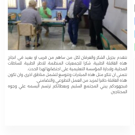
نتقدم بجزيل الشكر والعرفان لكل من ساهم من قريب او بعيد في انجاح
هذه القافلة الطبية، شكرا للجمعيات المنظمة، للاطر الطبية، للساطات
المحلية، ولادارة المؤسسة التعليمية على احتضانها لهذا الحدت.
نتمنى ان تتكرر متل هذه المبادرات وتتوسع لتشمل مناطق اخرى، وان تكون
هذه القافلة حافزا لمزيد من العمل التطوعي والتضامني.
فبجهودكم يبني المجتمع السلبم، وبعطائكم ترتسم البسمه علي وجوه
المحتاجين