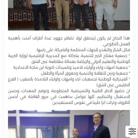
هذا النجاح لم يكون ليتحقق لولا تضافر جهود عدة أطراف آمنت بأهمية
العمل التطوعي.
فكل الشكر والتقدير للجهات المنظمة والشريكة، على راسها:
* جمعية مفتاح الخير للتنمية، بشراكة مع المديرية الإقليمية لوزارة التربية
الوطنية والتعليم الاولي والرياضة بعمالة مقاطعة عين الشق
* جمعية امهات واباء وأولياء تلاميذ وتلميذات تانوية ابن ماجة الاعدادية
* جمعية وتين للتقافة والتنمية وحقوق المرأة والطفل
* الفيدرالية الوطنية لجمعيات اباء وامهات واولياء التلامذة بالمغرب ( الفرع
الاقليمي عين الشق)
ان حضور الاطر الطبية والتمريضية المتطوعة، وتوفير المعدات، وحسن
الاستقبال والتنظيم، كلها عوامل ساهمت في مرور القافلة في أحسن
الظروف وتركت اترا طيبا في نفوس المستفيدين