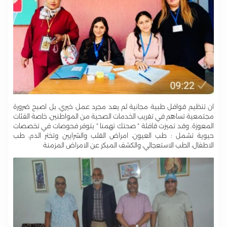
ان تنظيم قوافل طبية مجانية لم يعد مجرد عمل خيري، بل اصبح ضرورة
مجتمعية تساهم في تقريب الخدمات الصحية من المواطنين، خاصة الفئات
المعوزة. وقد تميزت قافلة ” صحتك تهمنا ” بتوفر فحوصات في تخصصات
حيوية تشمل : طب العيون، امراض القلب والشرايين وتختر الدم، طب
الاطفال، الطب الاستعجالي، والكشف المبكر عن الامراض المزمنة