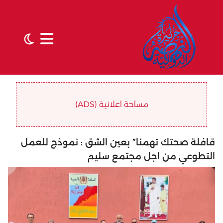
مساحة اعلانية (ADS)
قافلة صحتك تهمنا” بعين الشق : نموذج للعمل
التطوعي من اجل مجتمع سليم