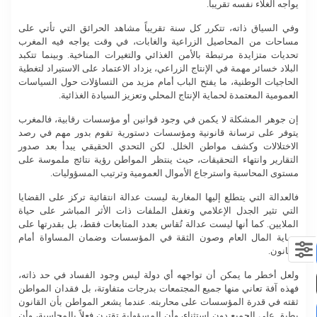
يواجه الغلاء نفسه تقريباً.
وفي السياق ذاته، تتكرر كل سنة تقريباً مشاهد الحرائق التي تأتي على
مساحات من المحاصيل الزراعية والغابات، في وقت يواجه فيه المغرب
تحديات متزايدة مرتبطة بالأمن الغذائي والتغيرات المناخية. وبينما تتكبد
البلاد خسائر مهمة في الإنتاج الزراعي، يزداد الاعتماد على الاستيراد لتغطية
الحاجيات الوطنية، ما يفتح الباب أمام مزيد من التساؤلات حول السياسات
العمومية المعتمدة لحماية الإنتاج المحلي وتعزيز السيادة الغذائية.
إن جوهر المشكلة لا يكمن في وجود قوانين أو مؤسسات رقابية، فالمغرب
يتوفر على ترسانة قانونية ومؤسسات دستورية تقوم بدور مهم في رصد
الاختلالات وكشف مواطن الخلل. لكن التحدي الحقيقي يبدأ بعد صدور
التقارير وانتهاء التحقيقات، حيث ينتظر المواطن رؤية نتائج ملموسة على
مستوى المحاسبة واسترجاع الأموال العمومية وترتيب المسؤوليات.
فالعدالة التي يتطلع إليها المغاربة ليست عدالة انتقائية تركز على القضايا
التي تثير الجدل الإعلامي وتغفل الملفات ذات الأثر المباشر على حياة
الملايين. كما أنها ليست عدالة تُقاس بعدد المتابعات فقط، بل بقدرتها على
حماية المال العام وصون الثقة في المؤسسات وضمان المساواة أمام
القانون.
ولعل أخطر ما يمكن أن تواجهه أي دولة ليس وجود الفساد في حد ذاته،
فهذه آفة تعاني منها جميع المجتمعات بدرجات متفاوتة، بل فقدان المواطن
ثقته في قدرة المؤسسات على محاربته. عندما يشعر المواطن بأن القانون
يطبق على الجميع دون استثناء، وأن المسؤولية تقترن فعلاً بالمحاسبة، وأن