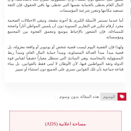
المال العام يحظى بالحماية نفسها التي تحظى بها باقي الحقوق، فإن الثقة
تستعيد مكانتها وتتعزز شرعية المؤسسات.
أما عندما تستمر الأسئلة الكبرى بلا أجوبة مقنعة، وتبقى الاختلالات الضخمة
مجرد أرقام تتكرر في التقارير السنوية دون أن يلمس المواطن آثاراً واضحة
للمساءلة، فإن الشعور بالإحباط يتوسع وتتعمق الفجوة بين المجتمع
ومؤسساته.
ولهذا فإن القضية اليوم ليست قضية شخص أو يوتيوبر أو واقعة معزولة، بل
قضية مبدأ. مبدأ العدالة المتساوية، ومبدأ حماية المال العام، ومبدأ ربط
المسؤولية بالمحاسبة. وهي المبادئ التي ستظل معياراً حقيقياً لقياس قوة
الدولة وثقة المواطنين فيها، لأن الأوطان لا تُبنى فقط بالقوانين، بل ببناء
قناعة جماعية بأن تلك القوانين تسري على الجميع دون استثناء أو تمييز.
الوسوم
هذه المقالة بدون وسوم . .
مساحة اعلانية (ADS)