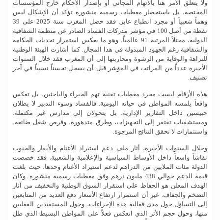
ولا يتعلق الأمر هنا بالاتهام المجاني أو بإصدار الأحكام خارج المؤسسات
المختصة، بل باستحضار معطيات رسمية منشورة تؤكد أن الإشكال ليس
وهماً شعبياً أو مجرد انطباع عابر. فقد حصل المغرب سنة 2025 على 39
نقطة من أصل 100 في مؤشر مدركات الفساد الصادر عن منظمة الشفافية
الدولية، محتلاً المرتبة 91 عالمياً، وهو ما يعكس استمرار تحديات الحكامة
والشفافية رغم الجهود المبذولة في هذا المجال. كما أشارت الهيئة الوطنية
للنزاهة والوقاية من الرشوة ومحاربتها إلى أن المغرب فقد خلال السنوات
الأخيرة عدداً من المراتب في المؤشر قبل أن يسجل تحسناً نسبياً في آخر
تصنيف.
هذه الأرقام ليست مجرد معطيات تقنية تهم الخبراء والباحثين، بل تعكس
واقعاً يلمسه المواطن في حياته اليومية. فالفساد وسوء التدبير لا يظلان
حبيسين داخل التقارير الإدارية، بل يتحولان إلى مدارس غير مكتملة،
ومستشفيات تفتقر إلى التجهيزات، وطرق متدهورة، وفرص شغل ضائعة،
واستثمارات لا تحقق النتائج المرجوة.
وخلال السنوات الأخيرة، أثار ملف دعم استيراد الأغنام والأبقار والحبوب
نقاشاً واسعاً داخل الأوساط السياسية والإعلامية والشعبية. فقد خصصت
الدولة مئات الملايين من الدراهم لدعم استيراد الأغنام وحدها، حيث بلغت
قيمة الدعم حوالي 438 مليون درهم وفق معطيات رسمية منشورة. وكان
الهدف المعلن هو الحفاظ على استقرار السوق الوطنية والتخفيف من آثار
التضخم والجفاف. غير أن استمرار ارتفاع الأسعار دفع العديد من المتابعين
إلى التساؤل حول مدى فعالية هذه الإجراءات، وحول المستفيدين الفعليين
منها، وحول حجم الأثر الذي انعكس فعلاً على المواطن البسيط الذي ظل