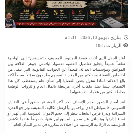
بتاريخ :
يونيو 10, 2026 - 5:31 م
الزيارات :
108
أعاد الجدل الذي أثارته قضية اليوتيوبر المعروف بـ”بنسنس” إلى الواجهة
نقاشاً عميقاً يتجاوز تفاصيل القضية نفسها، ليلامس جوهر العلاقة بين
المواطن ومؤسسات العدالة. فبعيداً عن الجوانب القانونية التي تبقى من
اختصاص القضاء، وجد كثير من المغاربة أنفسهم يطرحون سؤالاً بسيطاً لكنه
بالغ الدلالة: لماذا تتحول بعض القضايا إلى شأن عام يستقطب كل هذا
الاهتمام، بينما تظل ملفات أخرى مرتبطة بالمال العام والثروات الوطنية
محاطة بكثير من علامات الاستفهام؟
لقد أصبح الشعور بعدم الإنصاف أحد أكثر المشاعر حضوراً في النقاش
العمومي. فالمواطن الذي يواجه يومياً ارتفاع تكاليف المعيشة وتراجع القدرة
الشرائية وندرة فرص الشغل، ينظر إلى حجم الأموال العمومية التي تُهدر أو
تُساء إدارتها ويتساءل عن مصير المسؤولين عنها، خصوصاً عندما تكشف
المؤسسات الرقابية الرسمية عن اختلالات متكررة في تدبير الشأن العام.