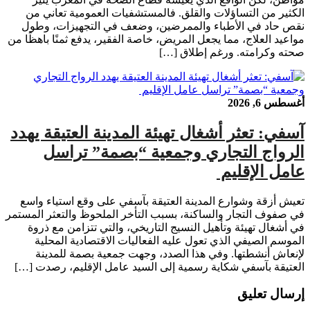
الكثير من التساؤلات والقلق. فالمستشفيات العمومية تعاني من
نقص حاد في الأطباء والممرضين، وضعف في التجهيزات، وطول
مواعيد العلاج، مما يجعل المريض، خاصة الفقير، يدفع ثمنًا باهظًا من
صحته وكرامته. ورغم إطلاق […]
أغسطس 6, 2026
آسفي: تعثر أشغال تهيئة المدينة العتيقة يهدد
الرواج التجاري وجمعية “بصمة” تراسل
عامل الإقليم ​
​تعيش أزقة وشوارع المدينة العتيقة بآسفي على وقع استياء واسع
في صفوف التجار والساكنة، بسبب التأخر الملحوظ والتعثر المستمر
في أشغال تهيئة وتأهيل النسيج التاريخي، والتي تتزامن مع ذروة
الموسم الصيفي الذي تعول عليه الفعاليات الاقتصادية المحلية
لإنعاش أنشطتها. ​وفي هذا الصدد، وجهت جمعية بصمة للمدينة
العتيقة بآسفي شكاية رسمية إلى السيد عامل الإقليم، رصدت […]
إرسال تعليق