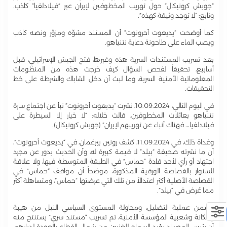
“جويش كرونيكال” حول تهريب المخطوفين لإيران عبر “فيلادلفيا” كاذب.
وتابع: “لا توجد وثيقة كهذه”.
كما أوضحت “يديعوت أحرونوت” أن المستند مشوّه ومزوّر ونصه كاذب
ويصب الماء على طاحونة دعاية نتنياهو.
بعد تسريب المستندات السرية هذه وغيرها، فتح الجيش الإسرائيلي، قبل
أسابيع، تحقيقاً لفحص السؤال كيف خرجت هذه من المنظومات
المعلوماتية الأمنية السرية، وما لبث أن دخل الشاباك والشرطة على خط
التحقيقات.
في اليوم التالي، 10.09.2024، نشرت “يديعوت أحرونوت” نبأ عن اجتماع سارة
نتنياهو بعائلات المخطوفين، قالت خلاله: “لا خيار إلا السيطرة على
فيلادلفيا… فهناك أنباء عن تهريبهم لإيران” (جويش كرونيكال).
وغداة ذلك، في 11.09.2024، كشف رونين بيرغمان، في “يديعوت أحرونوت”،
أن ما نشرته صحيفة “بيلد” لا قيمة كبيرة له، وأن الحديث يدور عن مجرد
اجتهاد أو رأي لأحد قادة “حماس” في الطبقة المتوسطة فيها، ولا علاقة
للسنوار بالقصاصة الورقية المذكورة، موضحاً أن مواقف “حماس” في
القصاصة الأصلية أكثر اعتدالاً من تلك التي عرضتها “حماس”، ومتساهلة أكثر
مما عُرض في “بيلد”.
وضمن عملية التضليل، ومحاولة المستوى السياسي النيل من هيبة
ومكانة وشعبية المؤسسة الأمنية، تم تسريب “مستند سري” يستنتج منه
أن رئيس الموساد يؤيد السماح للغزيين من شمال القطاع بالعودة لديارهم،