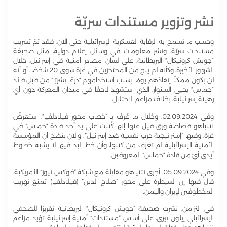
نشر وتزوير مستندات سريّة
وحسب ما تسمح به الرقابة العسكرية الإسرائيلية حتى الآن، فقد تمّ تسريب
مستندات سريّة، ونشر معلومات في وسائل إعلام دولية، مثل صحيفة
“جويش كرونيكال” البريطانية، على لسان مصادر أمنية في إسرائيل، خلال
الشهور الأخيرة، وكأنه لم ينج من المحتجزين في غزة سوى 20 شخصًا، أو أنه
لن يكون ممكنًا إنقاذهم يومًا بسبب استخدامهم “درعًا بشريًا” من قبل قائد
“حماس” يحيى السنوار، الذي استشهد لاحقًا في ميدان المعركة دون أي
رهينة إسرائيلية، بخلاف مزاعم الاحتلال.
وفي 02.09.2024، وخلال ما عُرف بـ “خطاب محور فيلادلفيا”، استعرضَ
نتنياهو قصاصة ورق قيل عنها إنها كُتبت على يد أحد قادة “حماس” في
غزة، وفيها “إستراتيجية حرب نفسية ضد إسرائيل”. والآن يتضح أن المؤسسة
الأمنية الإسرائيلية لم تعرف من كتبها، وأن خط اليد فيها لا يشبه خطوط
أيدي أيّ من قادة “حماس” المعروفين.
وفي 05.09.2024، أجرى نتنياهو مقابلة مع شبكة “فوكس نيوز” الأمريكية،
قال فيها إن السيطرة على محور “صلاح الدين” (فيلادلفيا) تمنع تهريب
المخطوفين لإيران واليمن.
في التزامن، نشرت صحيفة “جويش كرونيكال” البريطانية تقريرًا للصحفي
الإسرائيلي إيلون بيري، على أساس “مستندات” أمنية إسرائيلية تؤيد مزاعم