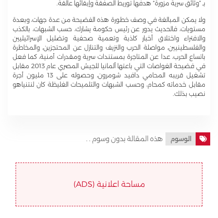
بـ “وثائق سرية مزورة” هدفها توريط الصفقة وإبقائها عالقة.
ولا يمكن المبالغة في وصف خطورة هذه الفضيحة من عدة جهات، وبعدة
مستويات، فالحديث يدور عن رئيس حكومة يشارك، حسب الشبهات، بالكذب
والافتراء واختلاق أخبار كاذبة وتعمية صحفية وتضليل الإسرائيليين
والفلسطينيين، مواصلة الحرب والنزيف والتنازل عن المحتجزين، والمخاطرة
باتساع الحرب، عدا عن المتاجرة بمستندات سرية ومقدرات أمنية، كما فعل
في فضيحة الغواصات التي باعتها ألمانيا للجيش المصري عام 2013 مقابل
تشغيل قريبه المحامي دافيد شومرون، وحصوله على 13 مليون أجرة
مقابل خدماته كمحام، وحسب الشبهات والتلميحات الغليظة كان لنتنياهو
نصيب بذلك.
هذه المقالة بدون وسوم . .
الوسوم
مساحة اعلانية (ADS)