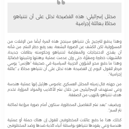
محلل إسرائيلي: هذه الفضيحة تدلل على أن نتنياهو
محاطٌ بـعائلة إجرامية
وهذا يدفع للترجيح بأن نتنياهو سينجح هذه المرة أيضًا من الإفلات من
المسؤولية، لكن الكشف عن الصورة البشعة، بعد رفع حظر النشر، من شأنه
أن يغذي الاحتجاجات والمعارضة لنتنياهو وحكومته بطاقات جديدة،
فالشبهات خطيرة ومقزّزة، حتى وإن عدمت عملية برهنتها وتثبيتها قضائيًا،
وهذا ما دفع محرر الشؤون الحزبية السياسية في صحيفة “هآرتس” يوسي
فرطر للقول، اليوم، إن الفضيحة هذه تدلل على أن نتنياهو محاطٌ بـ “عائلة
إجرامية”.
من جهته، قال زميله المحلل العسكري عاموس هارئيل إنها عملية هندسة
وعي تستهدف الإسرائيليين من خلال نشر الأكاذيب والمواد المزوّرة، تخدم
هدف نتنياهو بالتهرب من الصفقة.
ويضيف: “بعد نشر التفاصيل المحظورة، سنكون أمام صورة مروّعة لماكنة
نثر السم”.
كذلك، هذا ما دفع عائلات المخطوفين للقول إن هناك حملة أو عملية
هندسة وعي يقودها نتنياهو بواسطة أنباء كاذبة ضدها وضد المخطوفين