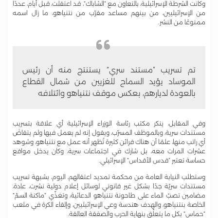
وكانت الشرطة الإسرائيلية، بالتعاون مع “الشاباك”، قد اعتقلت، قبل أيام، عددًا
من الإسرائيليين، من بينهم مساعد مقرّب من نتنياهو، ما زال اسمه
ممنوعًا من النشر.
تم تسريب “مستند سري” يستنتج منه أن رئيس
الموساد يؤيد السماح للغزيين من شمال القطاع
بالعودة لديارهم، بعكس موقف نتنياهو وائتلافه
وفي المقابل، ينكر مكتب رئاسة الوزراء الإسرائيلية أي علاقة بتسريب
مستندات سرية، وبالموظف المسرّب، ويقول إنه لم يعمل فيها ولم يتقاضَ
أي راتب منها، علمًا أن هناك قرائن كثيرة تُظهر أنه عمل مع نتنياهو، وشوهد
عشرات المرات معه، بل شارك في اجتماعات سرية، وكان يدخل مواقع
حساسة تعتبر “قدس الأقداس” الإسرائيلي.
وستطلب النيابة العامة من محكمة تمديد اعتقالهم، اليوم، بشبهة تسريب
مستندات سريّة جدًا بشكل غير قانوني لوسائل إعلام دولية نشرت، عادة،
مضامين تصبّ الماء على طاحونة نتنياهو الدعائية، وتغذّي “ماكنة السمّ”
الخاصة بنتنياهو، والهدف هندسة وعي الإسرائيليين، وإلقاء الكرة في ملعب
“حماس” بكل ما يتعلّق بنهاية الحرب والصفقة العالقة.