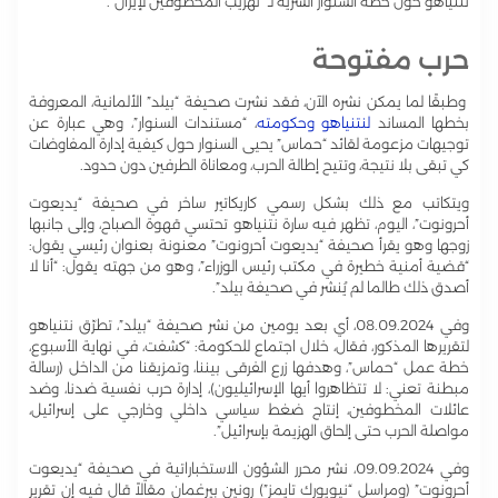
نتنياهو حول خطة السنوار السرّية لـ “تهريب المخطوفين لإيران”.
حرب مفتوحة
وطبقًا لما يمكن نشره الآن، فقد نشرت صحيفة “بيلد” الألمانية، المعروفة
بخطها المساند
لنتنياهو وحكومته
، “مستندات السنوار”، وهي عبارة عن
توجيهات مزعومة لقائد “حماس” يحيى السنوار حول كيفية إدارة المفاوضات
كي تبقى بلا نتيجة، وتتيح إطالة الحرب، ومعاناة الطرفين دون حدود.
ويتكاتب مع ذلك بشكل رسمي كاريكاتير ساخر في صحيفة “يديعوت
أحرونوت”، اليوم، تظهر فيه سارة نتنياهو تحتسي قهوة الصباح، وإلى جانبها
زوجها وهو يقرأ صحيفة “يديعوت أحرونوت” معنونة بعنوان رئيسي يقول:
“قضية أمنية خطيرة في مكتب رئيس الوزراء”، وهو من جهته يقول: “أنا لا
أصدق ذلك طالما لم يُنشر في صحيفة بيلد”.
وفي 08.09.2024، أي بعد يومين من نشر صحيفة “بيلد”، تطرّق نتنياهو
لتقريرها المذكور، فقال، خلال اجتماع للحكومة: “كشفت، في نهاية الأسبوع،
خطة عمل “حماس”، وهدفها زرع الفرقى بيننا، وتمزيقنا من الداخل (رسالة
مبطنة تعني: لا تتظاهروا أيها الإسرائيليون)، إدارة حرب نفسية ضدنا، وضد
عائلات المخطوفين، إنتاج ضغط سياسي داخلي وخارجي على إسرائيل،
مواصلة الحرب حتى إلحاق الهزيمة بإسرائيل”.
وفي 09.09.2024، نشر محرر الشؤون الاستخباراتية في صحيفة “يديعوت
أحرونوت” (ومراسل “نيويورك تايمز”) رونين بيرغمان مقالاً قال فيه إن تقرير