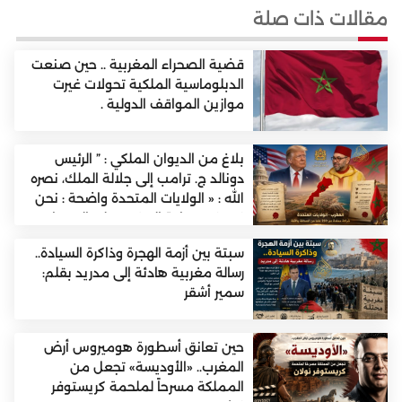
مقالات ذات صلة
قضية الصحراء المغربية .. حين صنعت
الدبلوماسية الملكية تحولات غيرت
موازين المواقف الدولية .
بلاغ من الديوان الملكي : ” الرئيس
دونالد ج. ترامب إلى جلالة الملك، نصره
الله : « الولايات المتحدة واضحة : نحن
نعترف بسيادة المغرب على الصحراء
الغربية، وندعم المقترح المغربي للحكم
سبتة بين أزمة الهجرة وذاكرة السيادة..
الذاتي الجاد، وذي المصداقية والواقعي
رسالة مغربية هادئة إلى مدريد بقلم:
باعتباره الأساس الوحيد للتوصل إلى
سمير أشقر
حل».
حين تعانق أسطورة هوميروس أرض
المغرب.. «الأوديسة» تجعل من
المملكة مسرحاً لملحمة كريستوفر