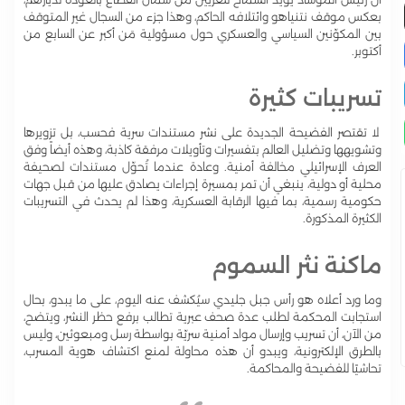
بعكس موقف نتنياهو وائتلافه الحاكم، وهذا جزء من السجال غير المتوقف
بين المكوّنين السياسي والعسكري حول مسؤولية مَن أكبر عن السابع من
أكتوبر.
تسريبات كثيرة
لا تقتصر الفضيحة الجديدة على نشر مستندات سرية فحسب، بل تزويرها
وتشويهها وتضليل العالم بتفسيرات وتأويلات مرفقة كاذبة، وهذه أيضاً وفق
العرف الإسرائيلي مخالفة أمنية. وعادة عندما تُحوّل مستندات لصحيفة
محلية أو دولية، ينبغي أن تمر بمسيرة إجراءات يصادق عليها من قبل جهات
حكومية رسمية، بما فيها الرقابة العسكرية، وهذا لم يحدث في التسريبات
الكثيرة المذكورة.
ماكنة نثر السموم
وما ورد أعلاه هو رأس جبل جليدي سيُكشف عنه اليوم، على ما يبدو، بحال
استجابت المحكمة لطلب عدة صحف عبرية تطالب برفع حظر النشر، ويتضح،
من الآن، أن تسريب وإرسال مواد أمنية سريّة بواسطة رسل ومبعوثين، وليس
بالطرق الإلكترونية، ويبدو أن هذه محاولة لمنع اكتشاف هوية المسرب،
تحاشيًا للفضيحة والمحاكمة.