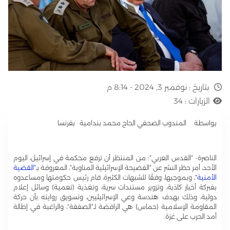
بتاريخ :
نوفمبر 3, 2024 - 8:14 م
الزيارات :
34
بواسطة المندوب الصحفي الحاج محمد بندامية بفرنسا
الناصرة- “القدس العربي”: من المنتظر أن ترفع محكمة في إسرائيل، اليوم
الأحد، أمر حظر النشر عن “الفضيحة الإسرائيلية المناوبة”، المعروفة بـ
“القضية
الأمنية”
، وبموجبها، وفقًا للشبهات الكثيرة، قام رئيس حكومتها ومساعدوه
بفبركة أخبار كاذبة، وتزوير مستندات سرية، وتغذية (تعمية) وسائل إعلام
دولية، وذلك بهدف هندسة وعي الإسرائيليين، وتسويق روايته بأن حركة
المقاومة الإسلامية (حماس) هي الرافضة لـ”الصفقة”، والراغبة في إطالة
أمد الحرب على غزة.