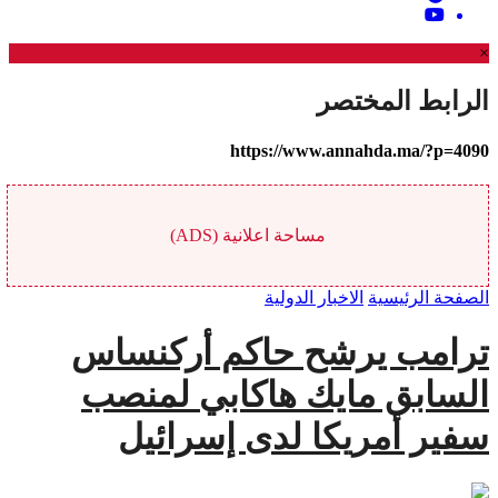
×
الرابط المختصر
https://www.annahda.ma/?p=4090
مساحة اعلانية (ADS)
الصفحة الرئيسية
الاخبار الدولية
ترامب يرشح حاكم أركنساس
السابق مايك هاكابي لمنصب
سفير أمريكا لدى إسرائيل