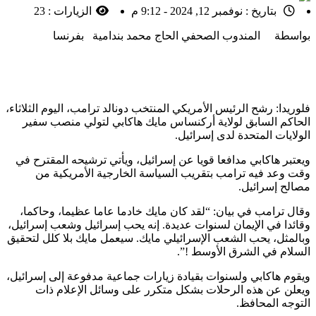
بتاريخ :
نوفمبر 12, 2024 - 9:12 م
الزيارات :
23
بواسطة المندوب الصحفي الحاج محمد بندامية بفرنسا
فلوريدا: رشح الرئيس الأمريكي المنتخب دونالد ترامب، اليوم الثلاثاء،
الحاكم السابق لولاية أركنساس مايك هاكابي لتولي منصب سفير
الولايات المتحدة لدى إسرائيل.
ويعتبر هاكابي مدافعا قويا عن إسرائيل، ويأتي ترشيحه المقترح في
وقت وعد فيه ترامب بتقريب السياسة الخارجية الأمريكية من
مصالح إسرائيل.
وقال ترامب في بيان: “لقد كان مايك خادما عاما عظيما، وحاكما،
وقائدا في الإيمان لسنوات عديدة. إنه يحب إسرائيل وشعب إسرائيل،
وبالمثل، يحب الشعب الإسرائيلي مايك. سيعمل مايك بلا كلل لتحقيق
السلام في الشرق الأوسط !”.
ويقوم هاكابي ولسنوات بقيادة زيارات جماعية مدفوعة إلى إسرائيل،
ويعلن عن هذه الرحلات بشكل متكرر على وسائل الإعلام ذات
التوجه المحافظ.