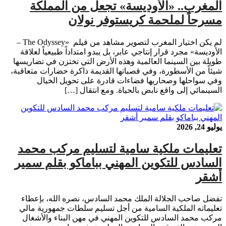
المغرب.. «الأوديسة» تجعل من المملكة
مسرحاً لملحمة كريستوفر نولان
لم يكن اختيار المغرب لتصوير مشاهد من فيلم «The Odyssey –
الأوديسة» مجرد قرار إنتاجي عابر، بل يبدو امتداداً طبيعياً لعلاقة
طويلة بين السينما العالمية وهذه الأرض التي تختزن في تضاريسها
شيئاً من الأسطورة، وفي قصباتها القديمة ذاكرة حضارات متعاقبة،
وفي سواحلها وصحاريها فضاءات قادرة على تحويل الخيال
السينمائي إلى واقع نابض بالحياة. ومع انتقال […]
يوليو 24, 2026
تعليمات ملكية سامية لتسليم مركب محمد
السادس للتكوين المهني بباماكو بقلم سمير
أشقر
تفضل صاحب الجلالة الملك محمد السادس، نصره الله، بإعطاء
تعليماته الملكية السامية من أجل تسليم سلطات جمهورية مالي
مركب محمد السادس للتكوين المهني في مهن البناء والأشغال