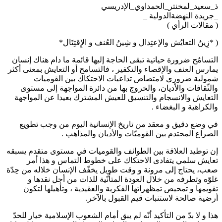
ذ_سعيد_لمخنتر_الحمداوي_الإدريسي
_جريدة النهضةالدولية _
( مقالات الرأي )
( *زِينُ التعايُش والإعتِدال و شِينُ العُنف و الإِقتِتَال*
التسامُح ضرورة حياتية تبقى الحاجة إليها قائمة ما دام هناك إنسان
يمارس العنف والإقصاء والتكفير ، فالتسامح أو التعايش بمعنى أكثر
شمولية ضروري لامتصاص تداعيات الاحتكاك بين القوميات
والثّقافات والأديان، والخروج بها من دائرة المواجهة إلى مستوى
التعايش والانسجام والتنسيق للعيش المشترك بعيدا عن المواجهة
والكراهية و البغضاء .
في وضع دقيق و معقد من تاريخ الإنسانية اليوم من وجب تطويع
الصراع المحتدم بين القوميّات والأديان والمذاهب .
إن توطيد العلاقة بين الطوائف والقوميات في مستوى متقدم يسبقه
تعايش سلمي يتفادى الاحتكاك على خطوط التماس و هذا أمر
صعب، يحتاج إلى مرونة و وقت طويل يخفّف الإنسان خلاله من حِدّة
غلوّه وتطرفه من خلال العودة المتأنّية للذات من أجل نقدها و
تقويمها و تمحيص تمظهراتها الفكرية والعقيدية ، وتأهيلها لتكون
أرضية صالحة لاستنبات قيم القبول بالآخر.
هذا و لا بدّ من التأكيد أنّه لم يبق أمام الشعوب الإسلامية خيار للحدّ