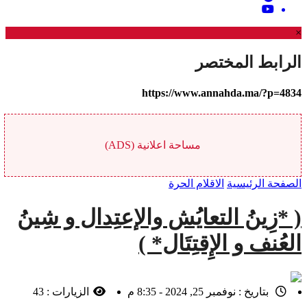
×
الرابط المختصر
https://www.annahda.ma/?p=4834
مساحة اعلانية (ADS)
الصفحة الرئيسية
الاقلام الحرة
( *زِينُ التعايُش والإعتِدال و شِينُ
العُنف و الإِقتِتَال* )
بتاريخ :
نوفمبر 25, 2024 - 8:35 م
الزيارات :
43