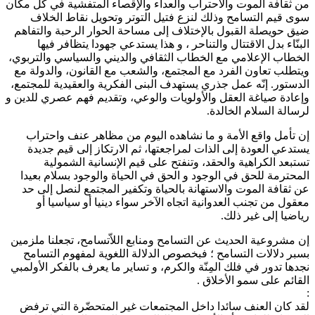
من ثقافة الموت والاحتراب والعداء والإقصاء المتفشية في كل مكان
سوى قيم التسامح وذلك لنزع فتيل التوتر وتحويل نقاط الخلاف
ضيق حويصلة القبول بالإختلاف إلى مساحة الحوار الرحبة والتفاهم
البنّاء بدل الاقتتال والتناحر ، و هذا يستدعي جهودا يتظافر فيها
الخطاب الإعلامي مع الخطاب الثقافي والديني والسياسي والتربوي،
ويتطلب تعاون الفرد مع المجتمع، والشعب مع القانون، والدولة مع
الدستور. إنّه عمل جذري يستهدف البنى الفكرية والعقيدية للمجتمع،
وإعادة صياغة العقل والأولويات والوعي، وتقديم فهم عصري للدين و
لرسالة السلام الخالدة.
إن تأمل واقع الأمة و ما نشاهده اليوم من مظاهر عنف واحتراب
يستدعي العودة إلى الذات لمراجعتها، ثم الارتكاز إلى قيم جديدة
تستبعد الكراهية والحقد، وتنفتح على قيم الإنسانية الشمولية
المحترمة للحق في الوجود و الحق في الحياة والوجود بسلام بعيدا
عن ثقافة الموت والاستهانة بالحياة وتكفير المجتمع لنصل إلى حد
معقول من تجنب العدوانية اتجاه الآخر سواء دينيا أو سياسيا أو
رياضيا إلى غير ذلك.
إن مشروعية الحديث عن التسامح ومنابع اللاّتسامح، تجعلنا ملزمين
بسبر دلالات التسامح ؛ فبخصوص الدلالة اللغوية لمفهوم التسامح
نجدها تدور في فلك المِنّة والكرم، و تساير ما يعرف بالفكر الأولمبي
القائم على سمو الأخلاق .
:
لقد كان العنف سائدا داخل المجتمعات غير المتحضّرة التي ترفض