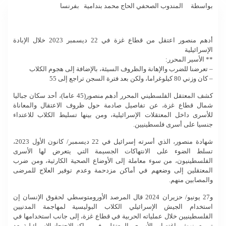
بواسطة المندوب الصحفي الحاج محمد بندامية بفرنسا
أدهم منصور اعتقل من قطاع غزة في 22 ديسمبر 2023 خلال الإبادة
الإسرائيلية
** الأسير المحرر:
– تعرضنا للضرب والإهانة والظروف السيئة، بالإضافة إلى هجوم الكلاب
– كان وزني 80 كيلوغراما، ولكن بعد فترة السجن تراجع إلى 55
كشف المعتقل الفلسطيني المحرر أدهم منصور(45 عاما)، أحد سكان جباليا
شمال قطاع غزة، عن تفاصيل صادمة حول ظروف الاعتقال والمعاناة
للأسرى داخل المعتقلات الإسرائيلية، ومن بينها تسليط الكلاب للاعتداء
جنسيا على أسرى فلسطينيين.
شهادة منصور، الذي أسرته إسرائيل في 22 ديسمبر/ كانون الأول 2023،
تسلط الضوء على الانتهاكات الجسيمة التي يتعرض لها الأسرى
الفلسطينيون، من سوء معاملة إلى الأوضاع الصحية الكارثية، ومن ضرب
المعتقلين إلى وضعهم في أماكن مزدحمة وعدم توفير العلاج للمرضى
والمصابين منهم.
و27 يونيو/ حزيران 2024 قال المرصد الأورومتوسطي لحقوق الإنسان إن
استخدام الجيش الإسرائيلي الكلاب البوليسية لمهاجمة المدنيين
الفلسطينيين خلال عملياته الحربية في قطاع غزة، إلى جانب استخدامها في