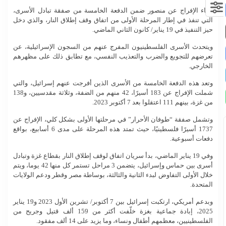
وجاء الإفراج عن منصور ضمن الدفعة الخامسة من صفقة تبادل الأسرى،
التي تنفذ في إطار المرحلة الأولى من اتفاق وقف إطلاق النار، والذي دخل
حيز التنفيذ في 19 يناير/ كانون الثاني الماضي.
ويتحدث الأسرى الفلسطينيون المفرج عنهم من السجون الإسرائيلية، عن
تعرضهم للتجويع والضرب والتعذيب النفسي، مع تطابق ذلك على مظهرهم
الخارجي.
وتعد هذه الدفعة الخامسة من الأسرى الذين أفرجت عنهم إسرائيل، والتي
شملت الإفراج عن 183 أسيرًا، 42 منهم من الضفة، وثلاثة مقدسيين، و138
من غزة، بينهم 111 اعتقلوا بعد 7 أكتوبر 2023.
وتشمل صفقة “طوفان الأحرار” في مرحلتها الأولى بشكل كلي، الإفراج عن
1737 أسيرًا فلسطينيًا، حيث تمتد هذه المرحلة على مدى 6 أسابيع، بواقع
دفعات أسبوعية.
وفي 19 يناير الماضي، بدأ سريان اتفاق لوقف إطلاق النار بقطاع غزة وتبادل
أسرى بين حماس وإسرائيل، يتضمن 3 مراحل تستمر كل منها 42 يوما، ويتم
خلال الأولى التفاوض لبدء الثانية والثالثة، بوساطة مصر وقطر ودعم الولايات
المتحدة.
وبدعم أمريكي، ارتكبت إسرائيل بين 7 أكتوبر/ تشرين الأول 2023 و19 يناير
2025، إبادة جماعية بغزة خلّفت أكثر من 159 ألف قتيل وجريح من
الفلسطينيين، معظمهم أطفال ونساء، وما يزيد على 14 ألف مفقود.