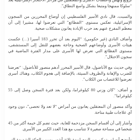
ترويع ونهش واغتصاب الأسرى والمعتقلين في مراكز الاحتجاز الإسرائيلية يعد
“سلوكا ممنهجا ومتبعا بشكل واسع النطاق”.
والسبت، قال نادي الأسير الفلسطيني إن أوضاع المحررين من السجون
الإسرائيلية، تعكس مستوى “الفظائع” التي تعرضوا لها، مشيرا إلى أن
معظم المفرج عنهم بعد حرب الإبادة يعانون مشكلات صحية.
وأضاف النادي (غير حكومي): “اليوم بعد أن تحرر 183 أسيرا (…) عكست
هيئات الأسرى وأوضاعهم الصحية وحاجة بعضهم للنقل إلى المستشفى،
مستوى الفظائع التي تعرض لها الأسرى على مدار الفترة الماضية في
سجون الاحتلال”.
وفي حديث مع الأناضول، قال الأسير المحرر أدهم منصور للأناضول: “تعرضنا
للضرب والإهانة والظروف السيئة، بالإضافة إلى هجوم الكلاب، وهناك أسرى
تعرضوا للاغتصاب من الكلاب”.
و أضاف: “كان وزني 80 كيلوغراما، ولكن بعد فترة السجن وصل إلى 55
كيلوغراما”.
وأكد منصور أن المعتقلين يعانون من أمراض “لا تعد ولا تحصى”، دون وجود
أي علاجات طبية متاحة.
وأشار إلى أن أقسام السجن مزدحمة للغاية، حيث تضم كل خيمة أكثر من 45
شخصا في مساحة صغيرة لا تتناسب مع هذا العدد الكبير من الأسرى.
وأوضح أنه لم يتمكن من النوم لمدة ثلاثة أشهر بسبب الحكة الشديدة التي