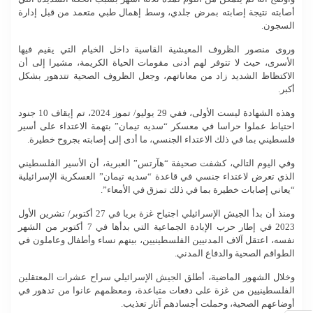
أصابته نتيجة إصابته بمرض جلدي، وسط إهمال طبي متعمد من قبل إدارة
السجون.
وروى منصور الظروف المعيشية القاسية داخل الخيام التي يقيم فيها
الأسرى، حيث لا تتوفر لهم أدنى مقومات الحياة الكريمة، مشيرا إلى أن
الاكتظاظ الشديد زاد من معاناتهم، وجعل الظروف الصحية تتدهور بشكل
أكبر.
وهذه الشهادة ليست الأولى، ففي 29 يوليو/ تموز 2024، تم إيقاف 10 جنود
احتياط عملوا حراسا في معسكر “سديه تيمان” بتهمة الاعتداء على أسير
فلسطيني بما في ذلك الاعتداء الجنسي، ما أدى إلى إصابته بجروح خطيرة.
وفي اليوم التالي، كشفت صحيفة “هآرتس” العبرية، أن الأسير الفلسطيني
الذي تعرض لاعتداء جنسي في قاعدة “سديه تيمان” العسكرية الإسرائيلية
“يعاني إصابات خطيرة بما في ذلك تمزق في الأمعاء”.
ومنذ أن بدأ الجيش الإسرائيلي اجتياح غزة بريا في 27 أكتوبر/ تشرين الأول
2023 في إطار حرب الإبادة الجماعية التي بدأها في 7 أكتوبر من الشهر
نفسه، اعتقل آلاف المدنيين الفلسطينيين، بينهم نساء وأطفال وعاملون في
الطواقم الصحية والدفاع المدني.
وخلال الشهور الماضية، أطلق الجيش الإسرائيلي سراح عشرات المعتقلين
الفلسطينيين من غزة على دفعات متباعدة، ومعظمهم عانوا من تدهور في
أوضاعهم الصحية، وحملت أجسادهم آثار تعذيب.