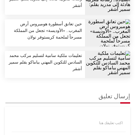
الأساس الوحيد للتوصل إلى حل».
أشقر
حين تعانق أسطورة هوميروس أرض
المغرب.. «الأوديسة» تجعل من المملكة
مسرحاً لملحمة كريستوفر نولان
تعليمات ملكية سامية لتسليم مركب محمد
السادس للتكوين المهني بباماكو بقلم سمير
أشقر
إرسال تعليق
اكتب تعليقك هنا