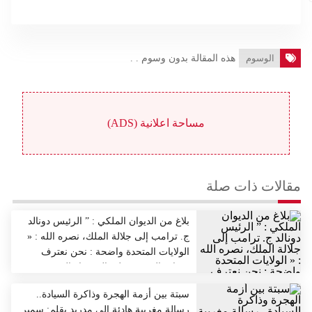
الوسوم
هذه المقالة بدون وسوم . .
مساحة اعلانية (ADS)
مقالات ذات صلة
بلاغ من الديوان الملكي : ” الرئيس دونالد
ج. ترامب إلى جلالة الملك، نصره الله : «
الولايات المتحدة واضحة : نحن نعترف
بسيادة المغرب على الصحراء الغربية،
وندعم المقترح المغربي للحكم الذاتي
سبتة بين أزمة الهجرة وذاكرة السيادة..
الجاد، وذي المصداقية والواقعي باعتباره
رسالة مغربية هادئة إلى مدريد بقلم: سمير