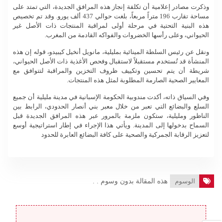
وذكرت مصادر إعلامية أن تكلفة إنجاز هذه المرافق الجديدة، التي تمتد على
مساحة تقارب 196 متراً مربعاً، بلغت حوالي 437 ألف يورو. وقد تم تخصيص
هذه البنية التحتية في مرحلة أولى لمراقبة المنتجات ذات الأصل غير
الحيواني، وعلى رأسها الخضروات والفواكه القادمة من المغرب.
ونقل عن رئيس السلطة المينائية بمليلية، مانويل أنخيل كيبيدو، قوله إن هذه
المنشأة قد تُستخدم مستقبلاً لاستقبال وفحص الأغذية ذات الأصل الحيواني،
شريطة أن يتم تحسين وتكييف ظروف التخزين والمراقبة لتتوافق مع
المعايير الصحية الصارمة المطلوبة لمثل هذه المنتجات.
وفي السياق ذاته، أكدت مندوبية الحكومة الإسبانية في مدينة مليلية أن جميع
السلع والبضائع التي تعبر من خلال معبر بني أنصار الحدودي، الرابط بين
الناظور ومليلية، ستكون ملزمة بالمرور عبر هذه المرافق الجديدة قبل
السماح بدخولها إلى المدينة. ويأتي هذا الإجراء في إطار استراتيجية أوسع
لتعزيز الرقابة الجمركية والصحية على كافة البضائع العابرة للحدود
الوسوم
هذه المقالة بدون وسوم . .