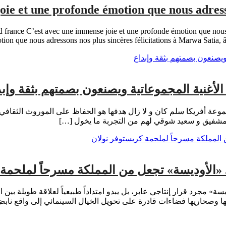
joie et une profonde émotion que nous adress
rance C’est avec une immense joie et une profonde émotion que nous a
tion que nous adressons nos plus sincères félicitations à Marwa Satia, âg
غنية المجموعاتية ويصنعون بصمتهم بثقة وإبد
نائي جديد برز في أواخر سنة 2019 سمي ب : مجموعة أفريكا سلم كان و لا زال هدفها هو الحفاظ عل
 مشفيق و سعيد شوقي لهم من التجربة ما يخول […]
لأوديسة» تجعل من المملكة مسرحاً لملحمة 
يار المغرب لتصوير مشاهد من فيلم «The Odyssey – الأوديسة» مجرد قرار إنتاجي عابر، بل يبدو امتداداً
 وصحاريها فضاءات قادرة على تحويل الخيال السينمائي إلى واقع نابض 