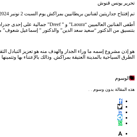
تحرير يونس قنوش
تم إفتتاح جداريتين لفنانين بريطانيين بمراكش يوم السبت 2 نونبر 2024 بأحد أحياء المدينة العتيقة لمراكش. إفتتاح حضره منتخبي مقاطعة مراكش المدينة ومنتخي الملحقة الإدارية لجامع الفنا.
أطفى الفنانين العالميين “aoura
بتنسيق من الذكتور “سعيد سعد الدين” والذكتور ” إسماعيل شعوف” مع
هو إذن مشروع إسمه ما وراء الجدار والهدف منه هو تعزيز التبادل ا
الطرق السياحية بالمدينة العتيقة بمراكش. وذالك بالإعتناء بها وتتمينه
الوسوم
هذه المقالة بدون وسوم . .