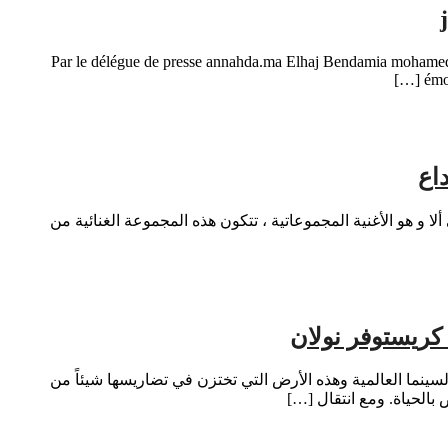
Par le délégue de presse annahda.ma Elhaj Bendamia mohamed f
émo
اع
ى الموروث الثقافي ألا و هو الأغنية المجموعاتية ، تتكون هذه المجموعة الغنائية من
كريستوفر نولان
 طبيعياً لعلاقة طويلة بين السينما العالمية وهذه الأرض التي تختزن في تضاريسها شيئاً من
بالحياة. ومع انتقال […]