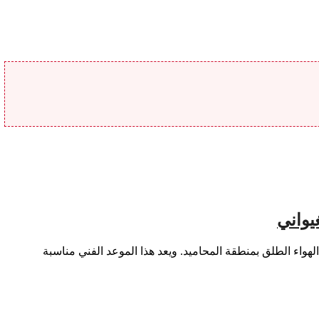
يواني
اليات الدورة الـ14 للمهرجان الوطني الغيواني، خلال الفترة الممتدة من 6 إلى 9 غشت، بمسرح الهواء الطلق بمنطقة المحاميد. ويعد هذا الموعد الفني مناسبة