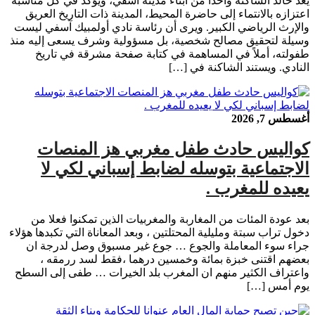
يُعد خالد الشاكنة واحدًا من أبناء مدينة آسفي، ويؤكد في كل مناسبة
اعتزازه بالانتماء إلى حاضرة المحيط، المدينة ذات التاريخ العريق
والإرث الرياضي الكبير. ويرى أن رئاسة نادي أولمبيك آسفي ليست
وسيلة لتحقيق مصالح شخصية، بل مسؤولية وشرف يسعى إليه منذ
طفولته، أملاً في المساهمة في كتابة صفحة مشرقة في تاريخ
النادي. ويستند الشاكنة في […]
أغسطس 7, 2026
كواليس حادث طفل مغربي هز المنصات
الاجتماعية بتوسله لضابط إسباني لكي لا
يعيده للمغرب .
بعد عودة المئات من المغاربة والمغربيات الذين تمكنوا فعلا من
دخول تراب سبتة ومليلية المحتلتين ، وبعد المعاناة التي تكبدها هؤلاء
جراء سوء المعاملة والجوع … جوع غير مسبوق وصل لدرجة ان
بعضهم اقتنى خبزة بمائة وخمسين درهما ،فقط لسد ررمقه ،
واعتراف الكثير منهم ان المغرب بلد الخيرات … طفى إلى السطح
يوم أمس […]