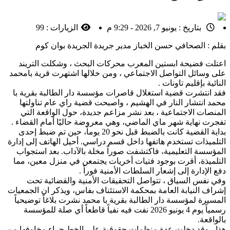
بتاريخ :
يونيو 7, 2026 - 9:29 م
الزيارات :
99
بقلم : الصحافي حسن الخباز مدير جريدة الجريدة بوان كوم
اعتلت فضيحة ابستين المغرب محركات البحث ، وشكلت التريند
على وسائل التواصل الاجتماعي ، ومن خلالها اشتهرت قرية بامحمد
النائية بإقليم تاونات .
فقد انتشرت قضية استغلال قاصرات مؤسسة دار الطالبة بقرية با
محمد انتشار النار في الهشيم ، واصبحت قضية راي عام تناولتها
المنصات الاجتماعية ، بعد نشر مزاعم جديدة، حول الواقعة التي
تفجرت نهاية شهر ماي الماضي، وهي معروضة حاليًا أمام القضاء .
بداية القضية كانت بالضبط قبل نحو 20 يوماً، حين تم ضبط إحدى
التلميذات تستخدم هاتفها داخل قسم دراسي. أحيل الهاتف إلى إدارة
المؤسسة التعليمية، فاكتشفت صوراً مخلة بالآداب. بعد استجواب
التلميذة، أقرت بوجود فتيات أخريات يجتمعن في منزل معين، مما
دفع الإدارة إلى إشعار السلطات الأمنية فوراً .
وفي نفس السياق ، تتواصل التحقيقات الأمنية والقضائية تحت
إشراف النيابة العامة بمحكمة الاستئناف بفاس، ويذكر ان الجمعيات
المسيرة لمؤسسة دار الطالبة بقرية با محمد نشرت بلاغاً توضيحياً
رسمياً يوم 4 يونيو 2026 نفت فيه نفياً قاطعاً أي صلة للمؤسسة
بالواقعة.
هذا ، وقد دخلت عدة منظمات حقوقية على الخط جراء مخاوفها من