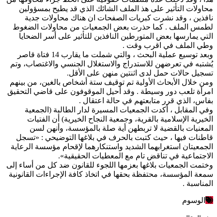
محاولات التأثير على هذ الملف الشائك الذي قد يطيح بمسؤولين
نافذين ، وقد نشرت كبريات الصفحات ان هناك محاولات جدية
لطمس الملف . كما حذرت بعض الجمعيات من محاولات الضغوط
التي يمارسها بعض المتورطين النافذين للتأثير على أسر الضحايا
وطي الملف في اقرب وقت .
وبعد توسيع عملية البحث ، والتي شملت ما يقارب 14 فتاة قاصر
يُشتبه في تعرضهن للاستدراج والاستغلال الجنسي والاغتصاب، وتم
تسجيل حالات حمل لدى اثنتين منهن على الأقل.
ومن خلال الأبحاث الأولية تم توقيف ستة أشخاص بالغين، من بينهم
امرأة تلعب دور وسيطة . وقد أحيل الموقوفون على قاضي التحقيق
بفاس، الذي قرر متابعتهم في حالة اعتقال .
وفي المقابل ، أكدت الجمعيات المسيرة لدار الطالبة (الجمعية
الخيرية الإسلامية بالقرية، وجمعية النجاح الخيرية) أن الفتيات
المعنيات بالقضية لا تربطهن أية صلة بالمؤسسة، وأنهن لسن
قاطنات فيها ، حيث كتبت بالحرف في بلاغها التوضيحي : «تسجل
الجمعيتان استغرابهما الشديد واستنكارهما لإقحام مؤسسة الرعاية
الاجتماعية في تناقض تام مع المعطيات الحقيقية».
وختمت الجمعيات بلاغها بعزمها اللجوء للقانون ضد كل من أساء إلى
سمعة المؤسسة، محتفظة بحقها في اتخاذ كافة الإجراءات القانونية
المناسبة .
الوسوم