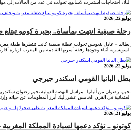
البلاد احتجاجات استمرت لأسابيع، تحولت في عدد من الحالات إلى مو
يوليو 22, 2026
رحلة صيفية انتهت بمأساة.. بحيرة كومو تبتلع
السويسرية أثناء وجودها رفقة أسرتها القادمة من المغرب لزيارة أقارب
يوليو 22, 2026
بطل البانيا القومي اسكندر جيرجي
نجيم، رضوان من ألبانيا مراسل النهضة الدولية نجيم رضوان سكندربيغ
العثمانية في القرن الخامس عشر.إليك أبرز المعلومات عن حياته وإرثه:نشأته: وُلد حوالي عام 1405 لعائلة نبيلة ألبانية. أُخِذَ كرهينة ف
يوليو 21, 2026
كوتونو .. تؤكد دعمها لسيادة المملكة المغربية 