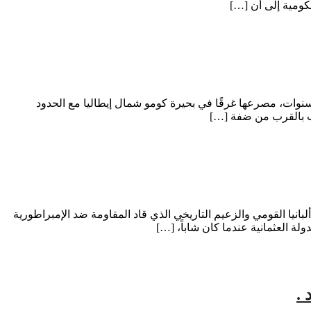
كومية إلى أن […]
ليا – عادل بنعويس تحولت عطلة صيفية كانت تنتظرها طفلة مغربية بكل فرح إلى مأساة مؤلمة، بعدما لقيت أروى، البالغة من العمر 10 سنوات، مصرعها غرقًا في بحيرة كومو شمال إيطاليا مع الحدود
لعب بالقرب من ضفة […]
نيا القومي والزعيم التاريخي الذي قاد المقاومة ضد الإمبراطورية
 .