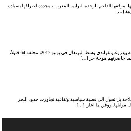
ا بموقفها الداعم للوحدة الترابية للمغرب ، مجددة اعترافها بسيادة
بية […]
بقلم: مريم مستور لا تزال أوروبا تستحضر واحدة من أكثر الكوارث الطبيعية مأساوية في تاريخها الحديث، عندما اجتاحت حرائق الغابات منطقة بيدروغاو غراندي وسط البرتغال في يونيو 2017، مخلفة 64 قتيلاً،
لاحة بل تحول الى قضية سياسية وثقافية تجاوزت حدود البحر
ل موانئها. ووفق ما اعلن […]