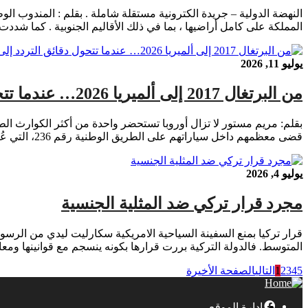
النهضة الدولية – جريدة الكترونية مستقلة شاملة . بقلم : المندوب الوط
المملكة على كامل أراضيها ، بما في ذلك الأقاليم الجنوبية . كما شددت 
يوليو 11, 2026
من البرتغال 2017 إلى ألميريا 2026… عندما تتحول دقائق التردد إلى مأساة
قضى معظمهم داخل سياراتهم على الطريق الوطنية رقم 236، التي عُرفت لاحقاً بـ”طريق الموت”. فقد باغتتهم ألسنة اللهب بسرعة هائلة، فيما حاصرتهم موجة حر […]
يوليو 4, 2026
مجرد قرار تركي ضد المثلية الجنسية
قرار تركيا بمنع السفينة السياحية الامريكية سكارليت ليدي من الرس
المتوسط. فالدولة التركية بررت قرارها بكونه ينسجم مع قوانينها ومعا
5
4
3
2
1
التالي
الصفحة الأخيرة
إدارة الموقع