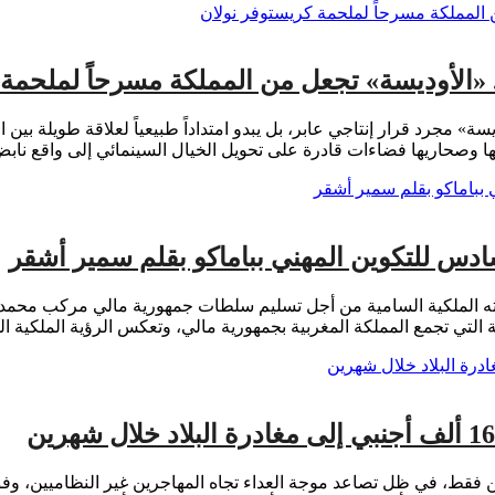
لأوديسة» تجعل من المملكة مسرحاً لملحمة 
يار المغرب لتصوير مشاهد من فيلم «The Odyssey – الأوديسة» مجرد قرار إنتاجي عابر، بل يبدو امتداداً
 وصحاريها فضاءات قادرة على تحويل الخيال السينمائي إلى واقع نابض 
دس للتكوين المهني بباماكو بقلم سمير أشقر
ته الملكية السامية من أجل تسليم سلطات جمهورية مالي مركب محمد ال
لتي تجمع المملكة المغربية بجمهورية مالي، وتعكس الرؤية الملكية الق
نوب إفريقيا خلال شهرين فقط، في ظل تصاعد موجة العداء تجاه المهاجرين غير الن