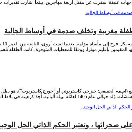
اجهات عنيفة أسفرت عن مقتل أربعة مهاجرين، بينما أشارت تقديرات ح
 طفلة مغربية وتخلف صدمة في أوساط الجالية
إيطا
ها المقيمين بإقليم مونزا. ووفقًا للمعطيات المتوفرة، كانت الطفلة ت
 (اسمه الحقيقي: جيرجي كاستريوتي أو “جورج كاستريوت”)، هو بطل ألبا
ي بلاط الدولة العثمانية عندما كان شاباً، […]
على صحرائها ، وتعتبر الحكم الذاتي الحل الوحيد